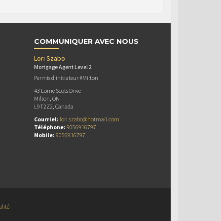
COMMUNIQUER AVEC NOUS
Lori Szabo
Mortgage Agent Level 2
Permis d’initiateur #Milton
43 Lorne Scots Drive
Milton, ON
L9T2Z2, Canada
Courriel:
lori.szabo@hotmail.com
Téléphone:
9056916797
Mobile:
9056916797
alité