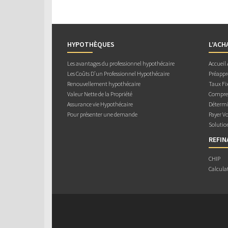
HYPOTHÈQUES
L’ACH
Les avantages du professionnel hypothécaire
Accueil
Les Coûts D’un Professionnel Hypothécaire
Préappr
Renouvellement hypothécaire
Taux Fix
Valeur Nette de la Propriété
Compren
Assurance vie Hypothécaire
Détermi
Pour présenter une demande
Payer V
Solutio
REFI
CHIP
Calcula