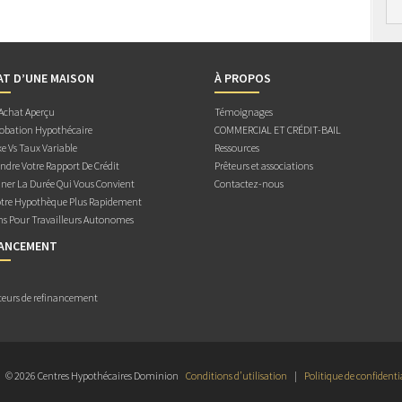
AT D’UNE MAISON
À PROPOS
 Achat Aperçu
Témoignages
obation Hypothécaire
COMMERCIAL ET CRÉDIT-BAIL
e Vs Taux Variable
Ressources
dre Votre Rapport De Crédit
Prêteurs et associations
ner La Durée Qui Vous Convient
Contactez-nous
otre Hypothèque Plus Rapidement
ns Pour Travailleurs Autonomes
NANCEMENT
teurs de refinancement
© 2026 Centres Hypothécaires Dominion
Conditions d’utilisation
|
Politique de confidenti