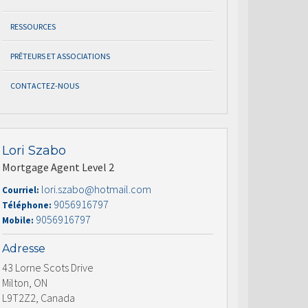
RESSOURCES
PRÊTEURS ET ASSOCIATIONS
CONTACTEZ-NOUS
Lori Szabo
Mortgage Agent Level 2
lori.szabo@hotmail.com
Courriel:
9056916797
Téléphone:
9056916797
Mobile:
Adresse
43 Lorne Scots Drive
Milton, ON
L9T2Z2, Canada