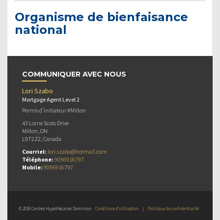
Organisme de bienfaisance
national
COMMUNIQUER AVEC NOUS
Lori Szabo
Mortgage Agent Level 2
Permis d’initiateur #Milton
43 Lorne Scots Drive
Milton, ON
L9T2Z2, Canada
Courriel:
lori.szabo@hotmail.com
Téléphone:
9056916797
Mobile:
9056916797
© 2026 Centres Hypothécaires Dominion
Conditions d’utilisation
|
Politique de confidentialité